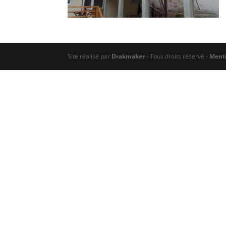
Site réalisé par
Drakmaker
- Tous droits réservé -
Menti