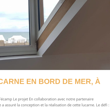
CARNE EN BORD DE MER, À
Fécamp Le projet En collaboration avec notre partenaire
 assuré la conception et la réalisation de cette lucarne. Le défi :